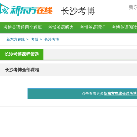
新
长沙考博
考博英语通用全程班
考博英语听力
考博英语词汇
考博英语阅
新东方在线
>
考博
>
长沙考博
长沙考博课程筛选
长沙考博全部课程
点击查看更多
新东方在线长沙考博