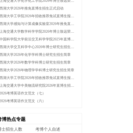
上海交通大学化学化工学院2026年博士致远荣誉计划招生公告
西湖大学2026年推免直博生招生正式启动
西湖大学工学院2026年招收推荐免试直博生报名通知
西湖大学感知与计算成像实验室2026年推免直博生报名通知
上海交通大学数学科学学院2026年博士致远荣誉计划招生通告
中国科学院大学前沿交叉科学学院2025年直博生推荐面试
西湖大学交叉科学中心2026年博士研究生招生简章
西湖大学2026年化学学科博士研究生招生简章
西湖大学2026年数学学科博士研究生招生简章
西湖大学2026年物理学学科博士研究生招生简章
西湖大学工学院2026年招收推荐免试直博生报名通知
上海交通大学中美物流研究院2026年直博生招生简章
2026考博英语作文范文（七）
2026考博英语作文范文（六）
考博热点专题
博士招生人数
考博个人自述