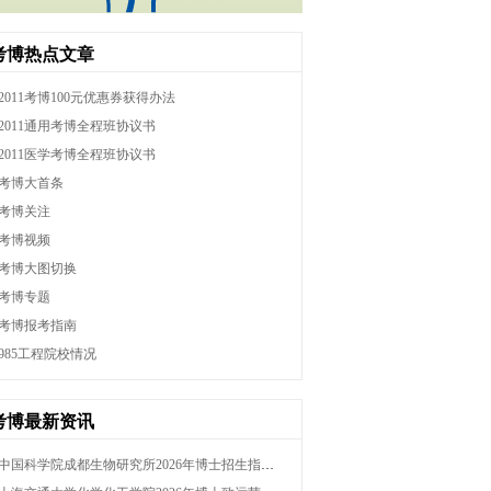
考博热点文章
2011考博100元优惠券获得办法
2011通用考博全程班协议书
2011医学考博全程班协议书
考博大首条
考博关注
考博视频
考博大图切换
考博专题
考博报考指南
985工程院校情况
考博最新资讯
中国科学院成都生物研究所2026年博士招生指标计划情况