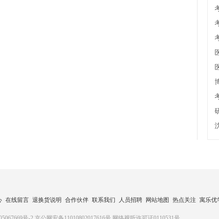
心
在线留言
退换货说明
合作伙伴
联系我们
人员招聘
网站地图
热点关注
寓乐优
5067669号-2
京公网安备11010802017616号
网络视听许可证0110531号