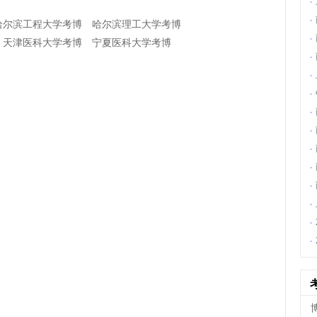
哈尔滨工程大学考博
哈尔滨理工大学考博
天津医科大学考博
宁夏医科大学考博