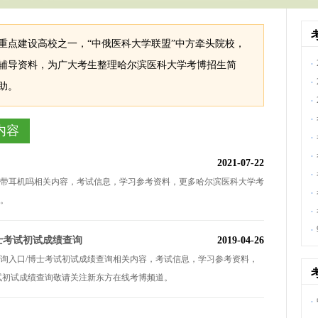
重点建设高校之一，“中俄医科大学联盟”中方牵头院校，
辅导资料，为广大考生整理哈尔滨医科大学考博招生简
助。
内容
2021-07-22
带耳机吗相关内容，考试信息，学习参考资料，更多哈尔滨医科大学考
。
博士考试初试成绩查询
2019-04-26
查询入口/博士考试初试成绩查询相关内容，考试信息，学习参考资料，
考试初试成绩查询敬请关注新东方在线考博频道。