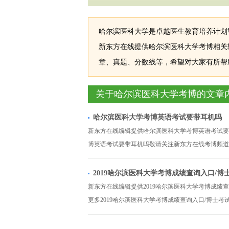
哈尔滨医科大学是卓越医生教育培养计划
新东方在线提供哈尔滨医科大学考博相关
章、真题、分数线等，希望对大家有所帮
关于哈尔滨医科大学考博的文章
哈尔滨医科大学考博英语考试要带耳机吗
新东方在线编辑提供哈尔滨医科大学考博英语考试要
博英语考试要带耳机吗敬请关注新东方在线考博频道
2019哈尔滨医科大学考博成绩查询入口/
新东方在线编辑提供2019哈尔滨医科大学考博成绩
更多2019哈尔滨医科大学考博成绩查询入口/博士