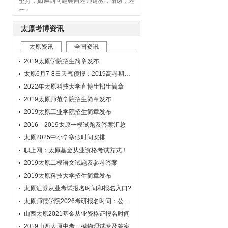
师！
学员：谢谢老师，我知道了~我现在短
期内的目标和计划已经挺明确的了！谢谢老
太原考博资讯
师的指导，我也先不打扰老师了！希望老师
太原资讯
全国资讯
多注意休息，照顾好自己！
学员：老师，十分感谢您给予的的建议
2019太原学院招生简章发布
和帮助，虽然已经做了很多准备，可还是有
太原6月7-8日天气预报：2019高考期间太原天气怎么样
些迷茫和忐忑，您的这些建议很受用，希望
2022年太原科技大学直博生招生简章
能够继续得到老师的帮助。如果我还有什么
2019太原师范学院招生简章发布
问题是通过邮件同老师联系么。谢谢老师！
2019太原工业学院招生简章发布
学员：作文批改已收到~ 导学很尽职，
2016—2019太原一模试题及答案汇总
很满意~
学员：老师，十分感谢您给予的的建议
太原2025中小学寒假时间安排
和帮助，虽然已经做了很多准备，可还是有
职上网：太原基金从业资格考试方式！
些迷茫和忐忑，您的这些建议很受用，希望
2019太原二模语文试题及参考答案
能够继续得到老师的帮助。如果我还有什么
2019太原科技大学招生简章发布
问题是通过邮件同老师联系么。谢谢老师！
太原证券从业考试报名时间和报名入口?
学员：老师:你好，我看到了您的来信，
太原师范学院2026考研报名时间：公布啦
可以看出新东方老师对学员和课程的认真负
山西太原2021基金从业资格证报名时间
责的态度，十分感谢，我会按计划跟着课程
学习，争取能提高英语水平，取得一个好的
2019山西太原中考一模物理试卷及答案