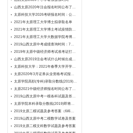
些迷茫和忐忑，您的这些建议很受用，希望
山西太原2020年注会报名时间公布了吗？
能够继续得到老师的帮助。如果我还有什么
太原科技大学2026考研报名时间：公布啦
问题是通过邮件同老师联系么。谢谢老师！
2021年太原理工大学博士拟录取名单
学员：作文批改已收到~ 导学很尽职，
很满意~
2021年太原理工大学博士考试疫情防控通知
2021年太原理工大学大数据学院考博专业目录
2019山西太原中考成绩查询时间：7月8日
2019年太原中级经济师考试准考证打印时间
山西太原2019注会考试什么时候出成绩?
太原科技大学：2021年春季大学开学时间
太原2020年3月证券从业资格考试报名入口
太原学院高职(专科)录取分数线(2019)即将公布
太原2021中级经济师报名时间公布了吗?
2019山西太原中考一模各科试题及答案汇总
太原学院本科录取分数线(2019)即将公布
2019太原二模试题及参考答案（6科全）
2019山西太原中考二模数学试卷及答案
2019太原二模文科数学试题及参考答案