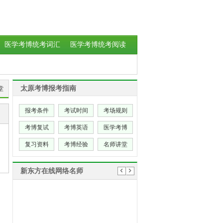
医学考博统考词汇
医学考博统考阅读
太原考博报考指南
堂
报考条件
考试时间
考场规则
考博复试
考博英语
医学考博
复习资料
考博经验
名师讲堂
新东方在线网络名师
学员：老师，十分感谢您给予的的建议
和帮助，虽然已经做了很多准备，可还是有