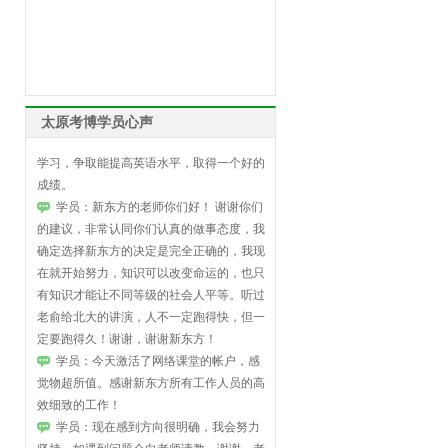
些迷茫和忐忑，您的这些建议很受用，希望
能够继续得到老师的帮助。如果我还有什么
问题是通过邮件同老师联系么。谢谢老师！
学员：老师:你好，我看到了您的来信，
可以看出新东方老师对学员和课程的认真负
太原考博学员心声
责的态度，十分感谢，我会按计划跟着课程
学习，争取能提高英语水平，取得一个好的
成绩。
学员：新东方的老师你们好！ 谢谢你们
的建议，非常认同你们认真的做事态度，我
确定选择新东方的决定是完全正确的，我现
在就开始努力，知识可以改变命运的，也只
有知识才能让不同等级的社会人平等。听过
老俞给北大的讲演，人不一定跑得快，但一
定要跑得久！谢谢，谢谢新东方！
学员：今天激活了网络课堂的帐户，感
觉物超所值。感谢新东方所有工作人员的高
效细致的工作！
学员：现在感到方向很明确，我会努力
坚持，如遇到问题会向老师请教，谢谢，老