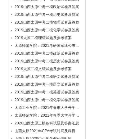
成绩。
2019山西太原中考一模政治试卷及答案
学员：新东方的老师你们好！ 谢谢你们
2019山西太原中考一模历史试卷及答案
的建议，非常认同你们认真的做事态度，我
2019山西太原中考二模物理试卷及答案
确定选择新东方的决定是完全正确的，我现
2019山西太原中考二模化学试卷及答案
在就开始努力，知识可以改变命运的，也只
2019太原二模理综试题及参考答案
有知识才能让不同等级的社会人平等。听过
太原师范学院：2021考研国家线公布时间
老俞给北大的讲演，人不一定跑得快，但一
2019山西太原中考二模政治试卷及答案
定要跑得久！谢谢，谢谢新东方！
学员：今天激活了网络课堂的帐户，感
2019山西太原中考二模历史试卷及答案
觉物超所值。感谢新东方所有工作人员的高
2019太原二模文综试题及参考答案
效细致的工作！
2019山西太原中考二模语文试卷及答案
学员：现在感到方向很明确，我会努力
2019山西太原中考一模语文试卷及答案
坚持，如遇到问题会向老师请教，谢谢，老
2019山西太原中考一模英语试卷及答案
师！
2019山西太原中考一模化学试卷及答案
学员：谢谢老师，我知道了~我现在短
太原工业学院：2021年春季大学开学时间
期内的目标和计划已经挺明确的了！谢谢老
师的指导，我也先不打扰老师了！希望老师
太原师范学院：2021年春季大学开学时间
多注意休息，照顾好自己！
2020山西太原三模各科试题及答案汇总
学员：老师，十分感谢您给予的的建议
山西太原2021年CPA考试时间及科目
和帮助，虽然已经做了很多准备，可还是有
山西太原2020中小学暑假放假时间