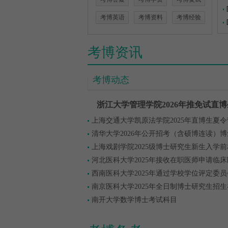
考博英语
考博资料
考博经验
考博资讯
考博动态
南开大学数学博士考试科目