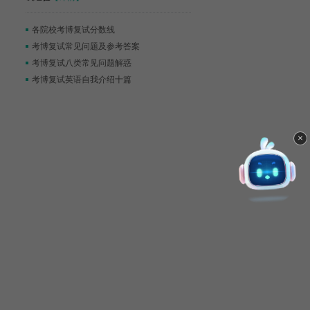
学员：现在感到方向很明确，我会努
各院校考博复试分数线
力坚持，如遇到问题会向老师请教，谢
谢，老师！
考博复试常见问题及参考答案
学员：谢谢老师，我知道了~我现在
考博复试八类常见问题解惑
短期内的目标和计划已经挺明确的了！
考博复试英语自我介绍十篇
谢谢老师的指导，我也先不打扰老师
了！希望老师多注意休息，照顾好自
己！
学员：老师，十分感谢您给予的的建
×
议和帮助，虽然已经做了很多准备，可
还是有些迷茫和忐忑，您的这些建议很
受用，希望能够继续得到老师的帮助。
如果我还有什么问题是通过邮件同老师
联系么。谢谢老师！
学员：作文批改已收到~ 导学很尽
职，很满意~