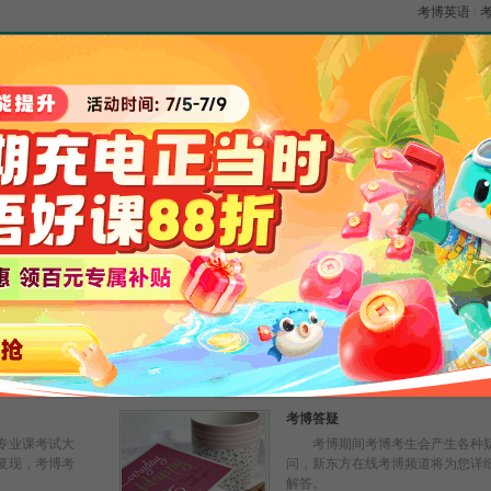
考博英语
/
更多>>
博导简介
考博经验
更多>
博导个人简介
校没有统一的
提前了解博导的论作及联系方
频道将按考博
很重要，导师信息栏目集各院校博
行专项辅导。
的简介及联系方式供考博生参考。
考博选择博士生导师几点参考
考博该选择什么类型的博士生导师？
中国传媒大学2026年博士研究生招生考试初试科目调整的公告
中国矿业大学(北京)2026年博士研究生导师招生资格名单公示
徐州医科大学2026年度博士生导师带教资格审核工作
更多>>
考博答疑
更多>
考博答疑
专业课考试大
考博期间考博考生会产生各种
复现，考博考
问，新东方在线考博频道将为您详
解答。