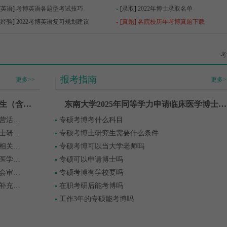
[
英语
]
考博英语各题型考试技巧
[
录取
]
2022年博士录取名单
[
经验
]
2022考博英语复习规划建议
[
真题
]
各院校历年考博真题下载
考
报考指南
更多>>
更多>
浙江大学管理学院2026年推免试直博生（含外校和本校）通知
东南大学2025年同等学力申请临床医学博士专业学位报名
上海交通大学凯原法学院2025年直博生夏令营活动办法
专硕考博考什么科目
清华大学2026年公开招考（含硕博连读）博士研究生秋季报名
专硕考博士研究生需要什么条件
上海戏剧学院2025级博士研究生新生入学前相关通知
专硕考博可以当大学老师吗
河北医科大学2025年接收在职医师申请临床医学专业学位博士
专硕可以申请博士吗
西南医科大学2025年通过学校学位评定委员会审定拟增列博导
专硕考博有学校要吗
南京医科大学2025年全日制博士研究生招生补充第三批次报考
在职考研后能考博吗
工作3年的专硕能考博吗