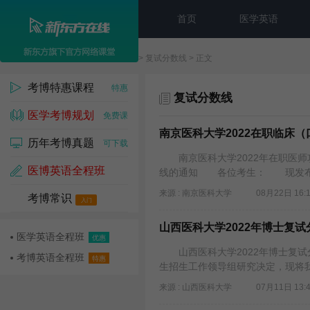
首页
医学英语
新东方在线
>
考博
>
复试分数线
> 正文
考博特惠课程
特惠
复试分数线
医学考博规划
免费课
南京医科大学2022在职临床
历年考博真题
可下载
南京医科大学2022年在职医师
医博英语全程班
线的通知 各位考生： 现发布我校
来源 : 南京医科大学
08月22日 16:
考博常识
名师课
入门
山西医科大学2022年博士复试
医学英语全程班
优惠
山西医科大学2022年博士复
考博英语全程班
特惠
生招生工作领导组研究决定，现将我
来源 : 山西医科大学
07月11日 13: