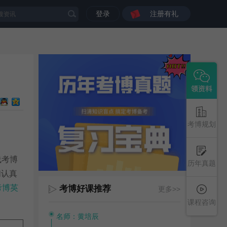
登录
注册有礼
考博规划
线考博
历年真题
们认真
考博英
考博好课推荐
更多>>
课程咨询
名师：黄培辰