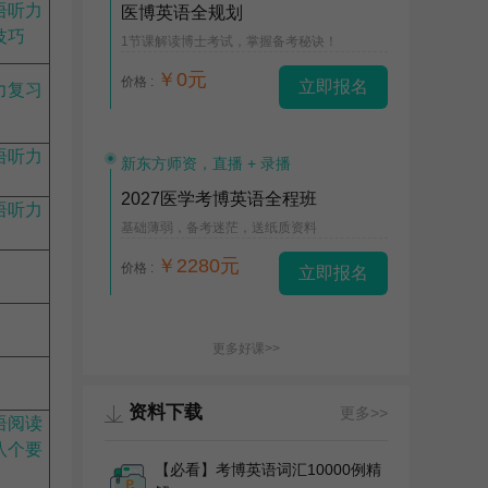
语听力
医博英语全规划
技巧
1节课解读博士考试，掌握备考秘诀！
￥0元
价格 :
立即报名
力复习
语听力
新东方师资，直播 + 录播
2027医学考博英语全程班
语听力
基础薄弱，备考迷茫，送纸质资料
￥2280元
价格 :
立即报名
更多好课>>
资料下载
更多>>
语阅读
八个要
【必看】考博英语词汇10000例精