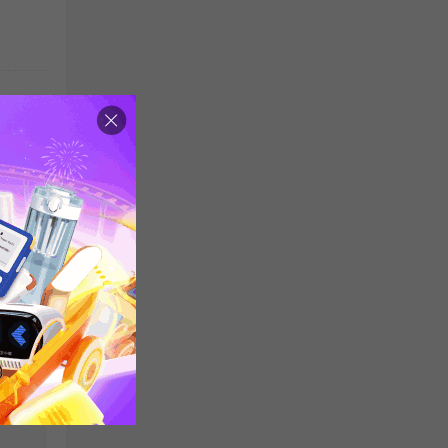
题集
读理