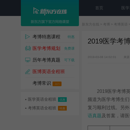
首页
医学
新东方在线
>
考博
>
考博英语
考博特惠课程
特惠
2019医学
医学考博规划
免费课
2019-03-08 14:02:01
来源
历年考博真题
可下载
医博英语全程班
考博常识
名师课
入门
2019医学考博英语
医学英语全程班
频道为医学考博生们
优惠
复习顺利过线。另外
考博英语全程班
特惠
语真题
及答案，请医