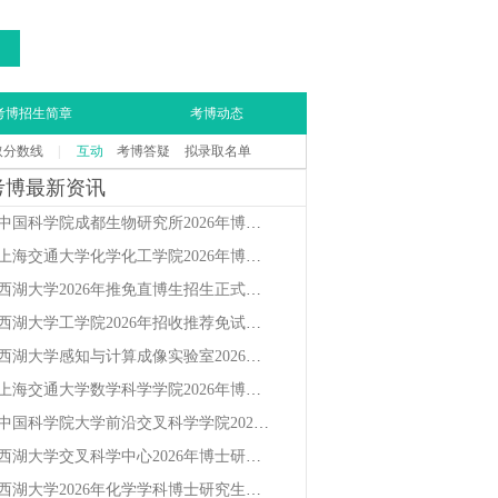
考博招生简章
考博动态
取分数线
|
互动
考博答疑
拟录取名单
考博最新资讯
中国科学院成都生物研究所2026年博士招生指标计划情况
上海交通大学化学化工学院2026年博士致远荣誉计划招生公告
西湖大学2026年推免直博生招生正式启动
西湖大学工学院2026年招收推荐免试直博生报名通知
西湖大学感知与计算成像实验室2026年推免直博生报名通知
上海交通大学数学科学学院2026年博士致远荣誉计划招生通告
中国科学院大学前沿交叉科学学院2025年直博生推荐面试
西湖大学交叉科学中心2026年博士研究生招生简章
西湖大学2026年化学学科博士研究生招生简章