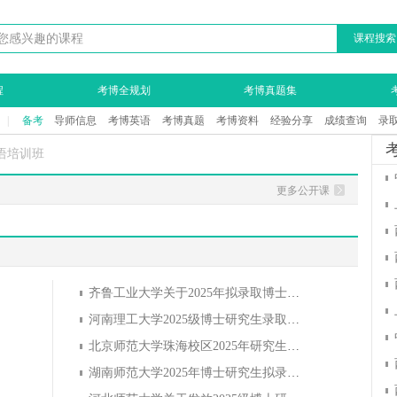
课程搜索
程
考博全规划
考博真题集
|
备考
导师信息
考博英语
考博真题
考博资料
经验分享
成绩查询
录
语培训班
更多公开课
齐鲁工业大学关于2025年拟录取博士研究生办理相关手续的说
河南理工大学2025级博士研究生录取通知书相关材料发放的通
北京师范大学珠海校区2025年研究生新生入学须知
湖南师范大学2025年博士研究生拟录取名单公示(含第二批）