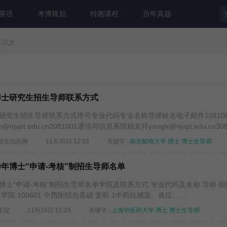
英语
考博规划
特惠课程
历年真题
> 正文
9博士研究生招生导师联系方式
士研究生招生导师联系方式序号专业代码专业名称导师姓名电子邮件10810
upt.edu.cn2081001通信与信息系统杨龙祥yanglx@njupt.edu.cn3081
生招生信息网
11月30日 12:18
关键字 :
南京邮电大学
博士
博士生导师
9年博士“申请-考核”制招生导师名单
年博士“申请-考核”制招生导师名单学院及联系方式 专业代码及名称 导师 
医学院 100601 中西医结合基础 姜昕 1中药抗感染、炎症、...
究生院
11月16日 15:24
关键字 :
上海中医药大学
博士
博士生导师