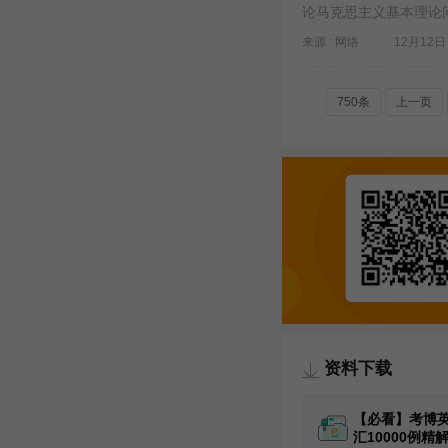
论马克思主义基本理论问题
来源 : 网络
12月12日 
750条
上一页
资料下载
【必看】考博
汇10000例精