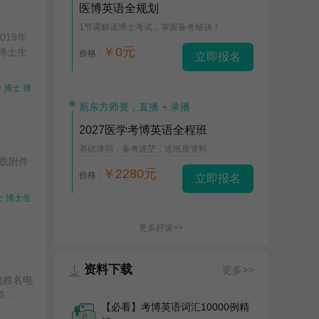
医博英语全规划
1节课解读博士考试，掌握备考秘诀！
19年
￥0元
科博士生
价格 :
立即报名
学
博士
博
新东方师资，直播 + 录播
2027医学考博英语全程班
基础薄弱，备考迷茫，送纸质资料
下载附件
￥2280元
价格 :
立即报名
士
博士生
更多好课>>
资料下载
更多>>
)姓名电
..
【必看】考博英语词汇10000例精