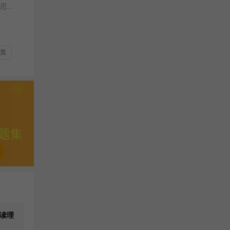
...
页
题集
读理