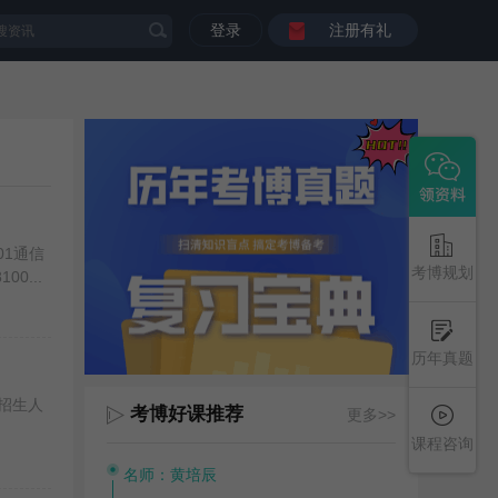
登录
注册有礼
01通信
考博规划
00...
历年真题
拟招生人
考博好课推荐
更多>>
课程咨询
名师：黄培辰