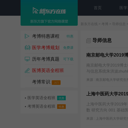
首页
医学
新东方在线
>
考博
>
导师信息
考博特惠课程
特惠
导师信息
医学考博规划
免费课
南京邮电大学201
历年考博真题
可下载
南京邮电大学2019博
医博英语全程班
与信息系统朱洪波zhuhb@nj
来源 : 南京邮电大学研究
考博常识
名师课
入门
上海中医药大学201
医学英语全程班
优惠
上海中医药大学2019
考博英语全程班
特惠
数 研究方向 001 基础
来源 : 上海中医药大学研