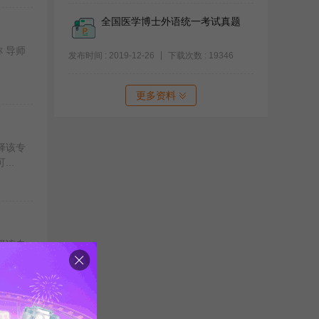
全国医学博士外语统一考试真题
 导师
发布时间 : 2019-12-26
下载次数 : 19346
更多资料
择该专
..
择该专
..