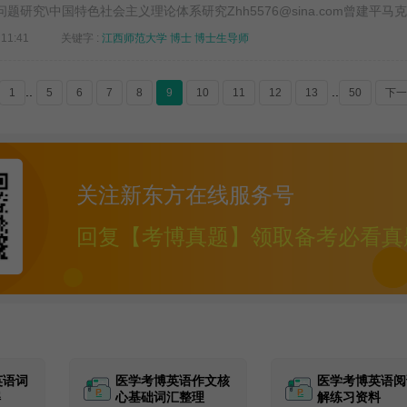
研究\中国特色社会主义理论体系研究Zhh5576@sina.com曾建平马克思
11:41
关键字 :
江西师范大学
博士
博士生导师
..
..
1
5
6
7
8
9
10
11
12
13
50
下一
关注新东方在线服务号
回复【考博真题】领取备考必看真
英语词
医学考博英语作文核
医学考博英语阅
解
心基础词汇整理
解练习资料