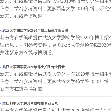
新东方在线编辑提供西南大学2019年博士研究生招
信息，学习参考资料，更多西南大学2019年博士研
新东方在线考博频道。
武汉大学测绘学院2020年博士招生专业目录
新东方在线编辑提供武汉大学测绘学院2020年博士
试信息，学习参考资料，更多武汉大学测绘学院202
关注新东方在线考博频道。
武汉大学药学院2020年博士招生专业目录
新东方在线编辑提供武汉大学药学院2020年博士招
信息，学习参考资料，更多武汉大学药学院2020年
新东方在线考博频道。
重庆邮电大学2020考博招生专业目录
新东方在线编辑提供重庆邮电大学2020考博招生专