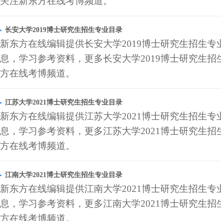
关注新东方在线考博频道。
长安大学2019博士研究生招生专业目录
新东方在线编辑提供长安大学2019博士研究生招生
息，学习参考资料，更多长安大学2019博士研究生
方在线考博频道。
江苏大学2021博士研究生招生专业目录
新东方在线编辑提供江苏大学2021博士研究生招生
息，学习参考资料，更多江苏大学2021博士研究生
方在线考博频道。
江南大学2021博士研究生招生专业目录
新东方在线编辑提供江南大学2021博士研究生招生
息，学习参考资料，更多江南大学2021博士研究生
方在线考博频道。