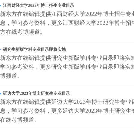
江西财经大学2022年博士招生专业目录
新东方在线编辑提供江西财经大学2022年博士招生
息，学习参考资料，更多江西财经大学2022年博士
方在线考博频道。
研究生新版学科专业目录即将实施
新东方在线编辑提供研究生新版学科专业目录即将实
学习参考资料，更多研究生新版学科专业目录即将实
博频道。
延边大学2023年博士研究生专业目录
新东方在线编辑提供延边大学2023年博士研究生专
息，学习参考资料，更多延边大学2023年博士研究
在线考博频道。