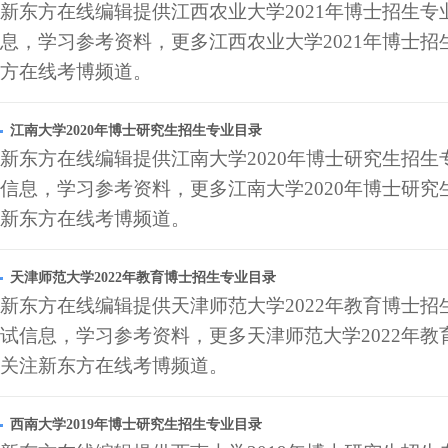
新东方在线编辑提供江西农业大学2021年博士招生
息，学习参考资料，更多江西农业大学2021年博士
方在线考博频道。
江南大学2020年博士研究生招生专业目录
新东方在线编辑提供江南大学2020年博士研究生招
信息，学习参考资料，更多江南大学2020年博士研
新东方在线考博频道。
天津师范大学2022年教育博士招生专业目录
新东方在线编辑提供天津师范大学2022年教育博士
试信息，学习参考资料，更多天津师范大学2022年
关注新东方在线考博频道。
西南大学2019年博士研究生招生专业目录