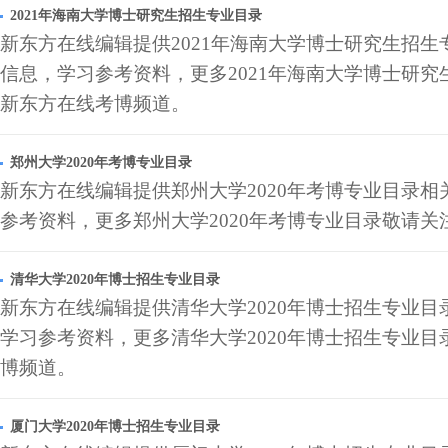
2021年海南大学博士研究生招生专业目录
新东方在线编辑提供2021年海南大学博士研究生招
信息，学习参考资料，更多2021年海南大学博士研
新东方在线考博频道。
郑州大学2020年考博专业目录
新东方在线编辑提供郑州大学2020年考博专业目录
参考资料，更多郑州大学2020年考博专业目录敬请
清华大学2020年博士招生专业目录
新东方在线编辑提供清华大学2020年博士招生专业
学习参考资料，更多清华大学2020年博士招生专业
博频道。
厦门大学2020年博士招生专业目录