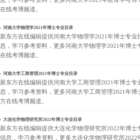
在线考博频道。
河南大学物理学2021年博士专业目录
新东方在线编辑提供河南大学物理学2021年博士专
息，学习参考资料，更多河南大学物理学2021年博
在线考博频道。
河南大学工商管理2021年博士专业目录
新东方在线编辑提供河南大学工商管理2021年博士
息，学习参考资料，更多河南大学工商管理2021年
方在线考博频道。
大连化学物理研究所2022年博士专业目录
新东方在线编辑提供大连化学物理研究所2022年博
信息，学习参考资料，更多大连化学物理研究所202