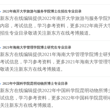
2022年南开大学旅游与服务学院博士生招生专业目录
新东方在线编辑提供2022年南开大学旅游与服务学
内容，考试信息，学习参考资料，更多2022年南开
招生专业目录敬请关注新东方在线考博频道。
2021年海南大学管理学院博士研究生专业目录
新东方在线编辑提供2021年海南大学管理学院博士
考试信息，学习参考资料，更多2021年海南大学管
敬请关注新东方在线考博频道。
2022年中国科学院昆明动物所博士专业目录
新东方在线编辑提供2022年中国科学院昆明动物所
试信息，学习参考资料，更多2022年中国科学院昆
关注新东方在线考博频道。