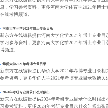
息，学习参考资料，更多河南大学体育学2021年博
在线考博频道。
河南大学化学2021年博士专业目录
新东方在线编辑提供河南大学化学2021年博士专业
学习参考资料，更多河南大学化学2021年博士专业
博频道。
华侨大学2021年考博专业目录
新东方在线编辑提供华侨大学2021年考博专业目录
参考资料，更多华侨大学2021年考博专业目录敬请
2024年考研专业目录什么时候出
新东方在线编辑提供2024年考研专业目录什么时候
习参考资料，更多2024年考研专业目录什么时候出