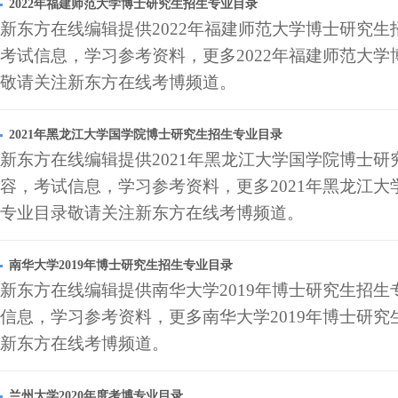
2022年福建师范大学博士研究生招生专业目录
新东方在线编辑提供2022年福建师范大学博士研究
考试信息，学习参考资料，更多2022年福建师范大
敬请关注新东方在线考博频道。
2021年黑龙江大学国学院博士研究生招生专业目录
新东方在线编辑提供2021年黑龙江大学国学院博士
容，考试信息，学习参考资料，更多2021年黑龙江
专业目录敬请关注新东方在线考博频道。
南华大学2019年博士研究生招生专业目录
新东方在线编辑提供南华大学2019年博士研究生招
信息，学习参考资料，更多南华大学2019年博士研
新东方在线考博频道。
兰州大学2020年度考博专业目录