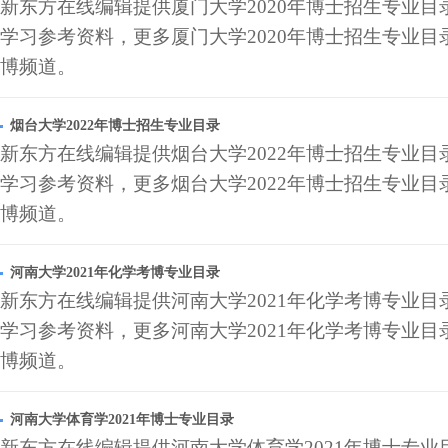
新东方在线编辑提供厦门大学2020年博士招生专业
学习参考资料，更多厦门大学2020年博士招生专业
博频道。
烟台大学2022年博士招生专业目录
新东方在线编辑提供烟台大学2022年博士招生专业
学习参考资料，更多烟台大学2022年博士招生专业
博频道。
河南大学2021年化学考博专业目录
新东方在线编辑提供河南大学2021年化学考博专业
学习参考资料，更多河南大学2021年化学考博专业
博频道。
河南大学体育学2021年博士专业目录
新东方在线编辑提供河南大学体育学2021年博士专