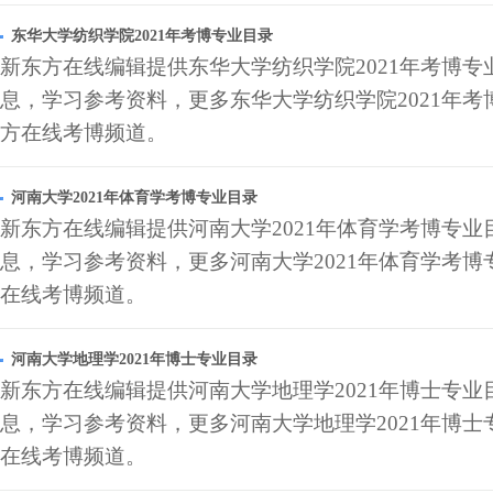
东华大学纺织学院2021年考博专业目录
新东方在线编辑提供东华大学纺织学院2021年考博
息，学习参考资料，更多东华大学纺织学院2021年
方在线考博频道。
河南大学2021年体育学考博专业目录
新东方在线编辑提供河南大学2021年体育学考博专
息，学习参考资料，更多河南大学2021年体育学考
在线考博频道。
河南大学地理学2021年博士专业目录
新东方在线编辑提供河南大学地理学2021年博士专
息，学习参考资料，更多河南大学地理学2021年博
在线考博频道。