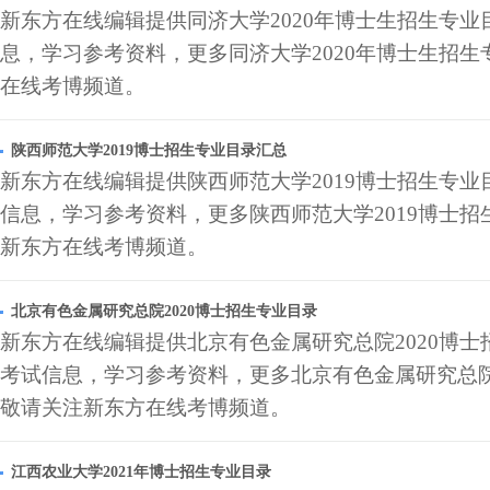
新东方在线编辑提供同济大学2020年博士生招生专
息，学习参考资料，更多同济大学2020年博士生招
在线考博频道。
陕西师范大学2019博士招生专业目录汇总
新东方在线编辑提供陕西师范大学2019博士招生专
信息，学习参考资料，更多陕西师范大学2019博士
新东方在线考博频道。
北京有色金属研究总院2020博士招生专业目录
新东方在线编辑提供北京有色金属研究总院2020博
考试信息，学习参考资料，更多北京有色金属研究总院
敬请关注新东方在线考博频道。
江西农业大学2021年博士招生专业目录