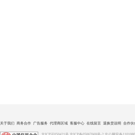
关于我们
商务合作
广告服务
代理商区域
客服中心
在线留言
退换货说明
合作伙
京ICP证050421号
京ICP备05067669号-2
京公网安备1101080