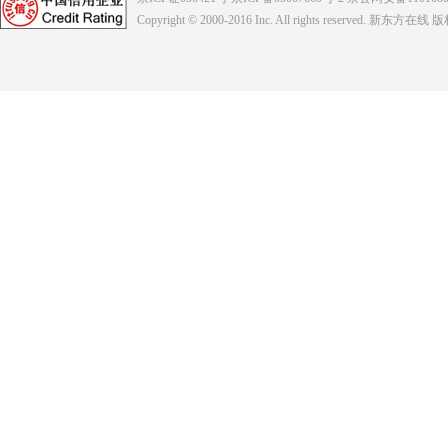
Copyright © 2000-2016
Inc. All rights reserved. 新东方在