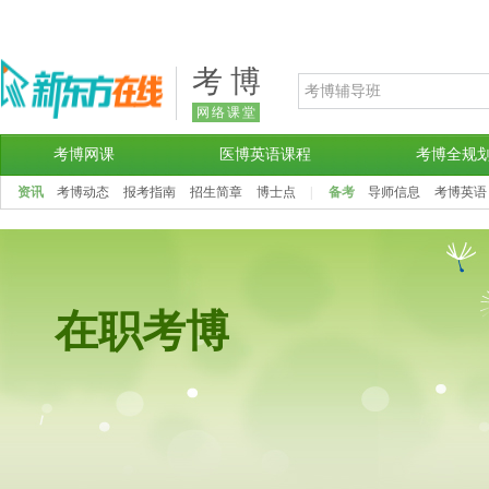
考 博
网络课堂
考博网课
医博英语课程
考博全规
资讯
考博动态
报考指南
招生简章
博士点
|
备考
导师信息
考博英语
在职考博