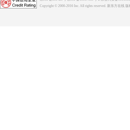
Copyright © 2000-2016
Inc. All rights reserved. 新东方在