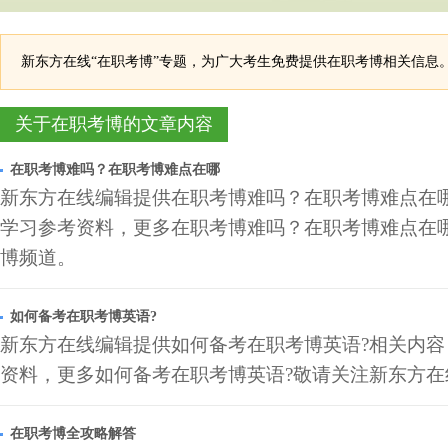
新东方在线“在职考博”专题，为广大考生免费提供在职考博相关信息
关于在职考博的文章内容
在职考博难吗？在职考博难点在哪
新东方在线编辑提供在职考博难吗？在职考博难点在
学习参考资料，更多在职考博难吗？在职考博难点在
博频道。
如何备考在职考博英语?
新东方在线编辑提供如何备考在职考博英语?相关内
资料，更多如何备考在职考博英语?敬请关注新东方在
在职考博全攻略解答