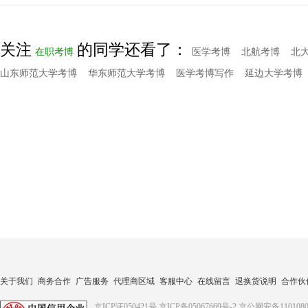
关注
的同学还看了：
在职考博
医学考博
北航考博
北
山东师范大学考博
华东师范大学考博
医学考博写作
延边大学考博
关于我们
商务合作
广告服务
代理商区域
客服中心
在线留言
退换货说明
合作伙
京ICP证050421号
京ICP备05067669号-2
京公网安备1101080