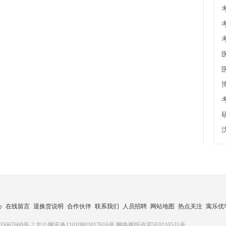
心
在线留言
退换货说明
合作伙伴
联系我们
人员招聘
网站地图
热点关注
寓乐优
5067669号-2
京公网安备11010802017616号
网络视听许可证0110531号