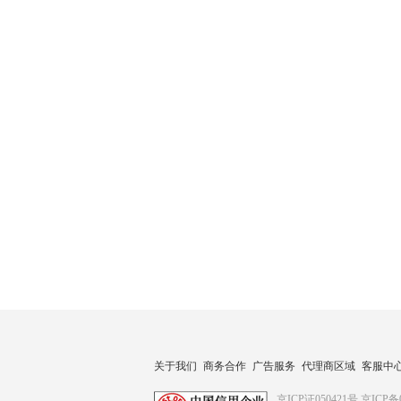
关于我们
商务合作
广告服务
代理商区域
客服中
京ICP证050421号
京ICP备0