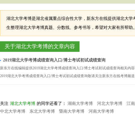
湖北大学考博是湖北省属重点综合性大学，新东方在线提供湖北大学
生整理湖北大学考博真题、分数线、参考书等，希望对大家有所帮助
关于湖北大学考博的文章内容
2019湖北大学考博成绩查询入口/博士考试初试成绩查询
新东方在线编辑提供2019湖北大学考博成绩查询入口/博士考试初试成绩查询相关内
2019湖北大学考博成绩查询入口/博士考试初试成绩查询敬请关注新东方在线考博频道
关注
湖北大学考博
的同学还看了：
湖南大学考博
河北大学考博
江南
中北大学考博
东北大学考博
暨南大学考博
河南大学考博