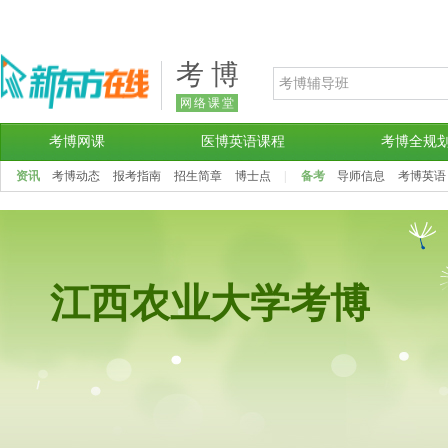
考 博
网络课堂
考博网课
医博英语课程
考博全规
资讯
考博动态
报考指南
招生简章
博士点
|
备考
导师信息
考博英语
江西农业大学考博