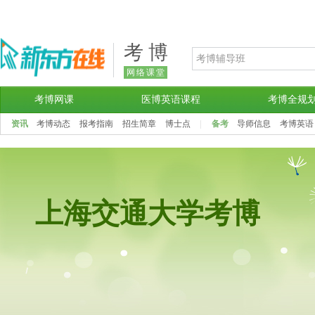
考 博
网络课堂
考博网课
医博英语课程
考博全规
资讯
考博动态
报考指南
招生简章
博士点
|
备考
导师信息
考博英语
上海交通大学考博