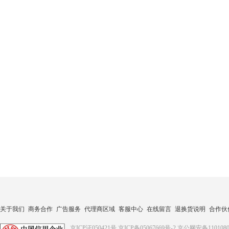
关于我们
商务合作
广告服务
代理商区域
客服中心
在线留言
退换货说明
合作伙
京ICP证050421号
京ICP备05067669号-2
京公网安备1101080