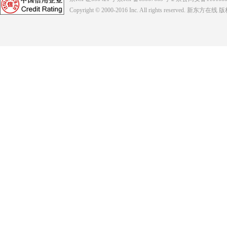
Copyright © 2000-2016
Inc. All rights reserved. 新东方在