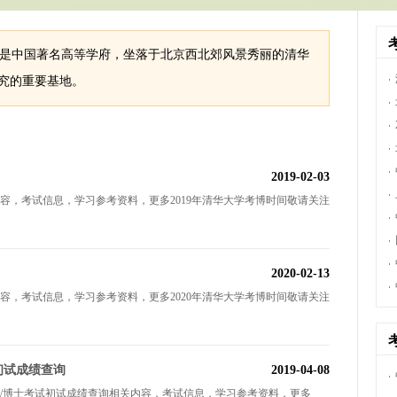
y）简称清华，是中国著名高等学府，坐落于北京西北郊风景秀丽的清华
究的重要基地。
2019-02-03
内容，考试信息，学习参考资料，更多2019年清华大学考博时间敬请关注
2020-02-13
内容，考试信息，学习参考资料，更多2020年清华大学考博时间敬请关注
初试成绩查询
2019-04-08
口/博士考试初试成绩查询相关内容，考试信息，学习参考资料，更多