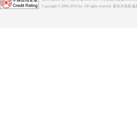
Copyright © 2000-2016
Inc. All rights reserved. 新东方在