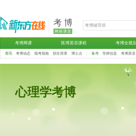
考 博
网络课堂
考博网课
医博英语课程
考博全规
资讯
考博动态
报考指南
招生简章
博士点
|
备考
导师信息
考博英语
心理学考博