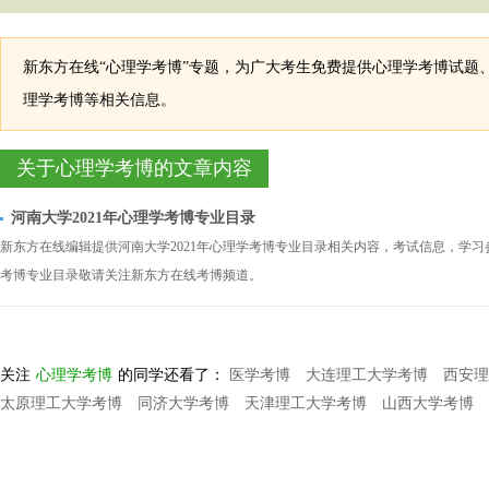
新东方在线“心理学考博”专题，为广大考生免费提供心理学考博试题
理学考博等相关信息。
关于心理学考博的文章内容
河南大学2021年心理学考博专业目录
新东方在线编辑提供河南大学2021年心理学考博专业目录相关内容，考试信息，学习参
考博专业目录敬请关注新东方在线考博频道。
关注
心理学考博
的同学还看了：
医学考博
大连理工大学考博
西安理
太原理工大学考博
同济大学考博
天津理工大学考博
山西大学考博