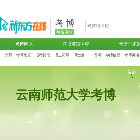
考 博
网络课堂
考博网课
医博英语课程
考博全规
资讯
考博动态
报考指南
招生简章
博士点
|
备考
导师信息
考博英语
云南师范大学考博