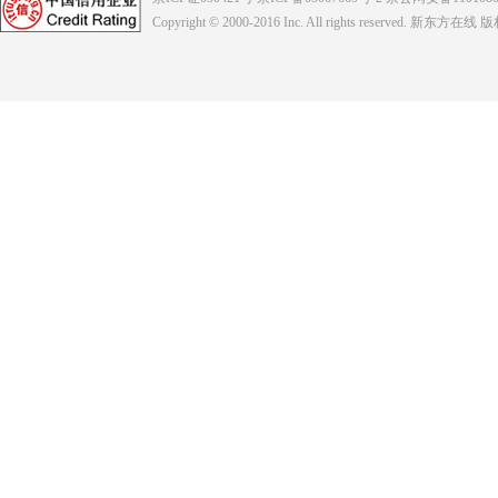
Copyright © 2000-2016
Inc. All rights reserved. 新东方在