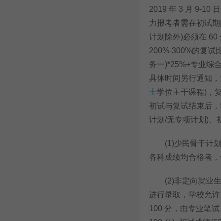
2019 年 3 月 
力报考者需在初试期
计划除外)必须在 
200%-300%的
务一)*25%+专业综
具体时间另行通知，
士
学位主干课程)，
初试与复试结束后，
计划/无专项计划)
(1)少民骨干计划
各科成绩均合格者，
(2)非定向就业生
进行录取，学校允许
100 分，由专业