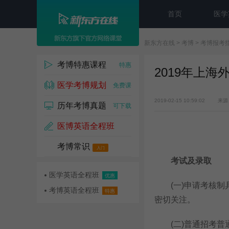
首页
医学
新东方在线
>
考博
>
考博报考
考博特惠课程
特惠
2019年上
医学考博规划
免费课
2019-02-15 10:59:02
来源
历年考博真题
可下载
医博英语全程班
考博常识
名师课
入门
考试及录取
医学英语全程班
优惠
(一)申请考核制
考博英语全程班
特惠
密切关注。
(二)普通招考普