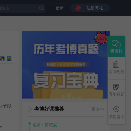
登录
注册有礼
考博规划
历年真题
生予以
考博好课推荐
更多>>
课程咨询
名师：黄培辰
于