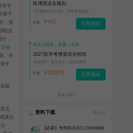
医博英语全规划
(同等学
1节课解读博士考试，掌握备考秘诀！
民骨干
￥0元
术分，按
价格 :
立即报名
绩(业
月进行，
新东方师资，直播 + 录播
专业硕
2027医学考博英语全程班
录取。在
基础薄弱，备考迷茫，送纸质资料
民骨干
￥2280元
价格 :
立即报名
先录取
更多好课>>
的意见
资料下载
更多>>
绩满分
满分
【必看】考博英语词汇10000例精