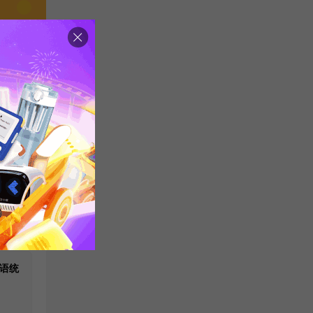
题集
读理
语统