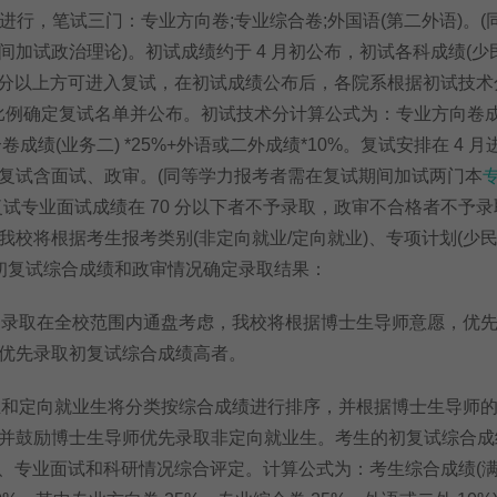
9-10 日进行，笔试三门：专业方向卷;专业综合卷;外国语(第二外语)。
间加试政治理论)。初试成绩约于 4 月初公布，初试各科成绩(少
60 分以上方可进入复试，在初试成绩公布后，各院系根据初试技
复试比例确定复试名单并公布。初试技术分计算公式为：专业方向卷成
合卷成绩(业务二) *25%+外语或二外成绩*10%。复试安排在 4 
复试含面试、政审。(同等学力报考者需在复试期间加试两门本
复试专业面试成绩在 70 分以下者不予录取，政审不合格者不予
我校将根据考生报考类别(非定向就业/定向就业)、专项计划(少
、初复试综合成绩和政审情况确定录取结果：
录取在全校范围内通盘考虑，我校将根据博士生导师意愿，优
优先录取初复试综合成绩高者。
和定向就业生将分类按综合成绩进行排序，并根据博士生导师
并鼓励博士生导师优先录取非定向就业生。考生的初复试综合成
笔试、专业面试和科研情况综合评定。计算公式为：考生综合成绩(