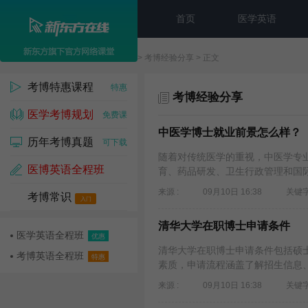
首页
医学英语
新东方在线
>
考博
>
考博经验分享
> 正文
考博特惠课程
特惠
考博经验分享
医学考博规划
免费课
中医学博士就业前景怎么样？
历年考博真题
可下载
随着对传统医学的重视，中医学专
医博英语全程班
育、药品研发、卫生行政管理和国际
来源 :
09月10日 16:38
关键字
考博常识
名师课
入门
清华大学在职博士申请条件
医学英语全程班
优惠
清华大学在职博士申请条件包括硕
考博英语全程班
特惠
素质，申请流程涵盖了解招生信息、
来源 :
09月10日 16:38
关键字