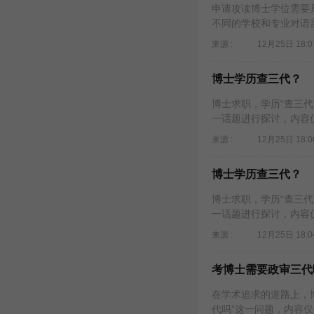
申请攻读博士学位需要
不同的学校和专业对语
来源 :
12月25日 18:0
博士学历查三代？
博士求职，学历“查三代
一话题进行探讨，内容仅
来源 :
12月25日 18:0
博士学历查三代？
博士求职，学历“查三代
一话题进行探讨，内容仅
来源 :
12月25日 18:0
考博士需要政审三代
在学术追求的道路上，
代吗”这一问题，内容仅