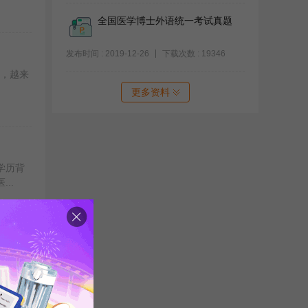
全国医学博士外语统一考试真题
发布时间 : 2019-12-26
下载次数 : 19346
是，越来
更多资料
学历背
..
工
..