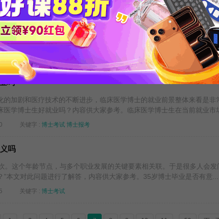
吗
展和对高等教育的需求增加，军校的博士教育逐渐成为人们瞩目的焦点。
关心其含金量是否较高。本文探讨了军校的博士含金量高吗？一起来了解下.
1
关键字 :
博士报考
博士考试
业吗
化的加剧和医疗技术的不断进步，临床医学博士的就业前景整体来看是非
床医学博士生好就业吗？内容供大家参考。临床医学博士生在当前就业市场.
0
关键字 :
博士考试
博士报考
意义吗
个坎。这个年龄节点，与多个职业发展的关键要素相关联。于是很多人会发问
”本文对此问题进行了解答，内容供大家参考。35岁博士毕业是否有意...
5
关键字 :
博士考试