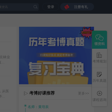
登录
注册有礼
京林业
考博规划
..
历年真题
，从医
考博好课推荐
更多>>
..
课程咨询
名师：黄培辰