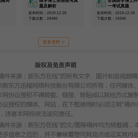
高频词
医学博士英语统考真
全国医学博士外
题及解析
一考试真题
发布时间：2019-12-26
发布时间：2019-12-26
下载次数：28480
下载次数：19346
更多资料