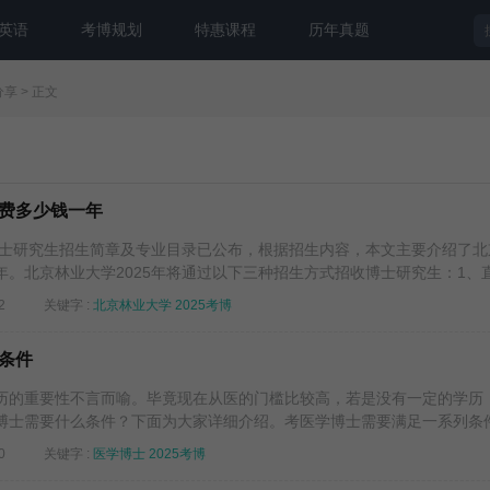
英语
考博规划
特惠课程
历年真题
分享
> 正文
费多少钱一年
年博士研究生招生简章及专业目录已公布，根据招生内容，本文主要介绍了北
。北京林业大学2025年将通过以下三种招生方式招收博士研究生：1、直.
2
关键字 :
北京林业大学
2025考博
条件
历的重要性不言而喻。毕竟现在从医的门槛比较高，若是没有一定的学历
博士需要什么条件？下面为大家详细介绍。考医学博士需要满足一系列条件.
0
关键字 :
医学博士
2025考博