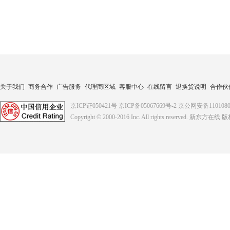
关于我们
商务合作
广告服务
代理商区域
客服中心
在线留言
退换货说明
合作伙
京ICP证050421号
京ICP备05067669号-2
京公网安备1101080
Copyright © 2000-2016
Inc. All rights reserved. 新东方在