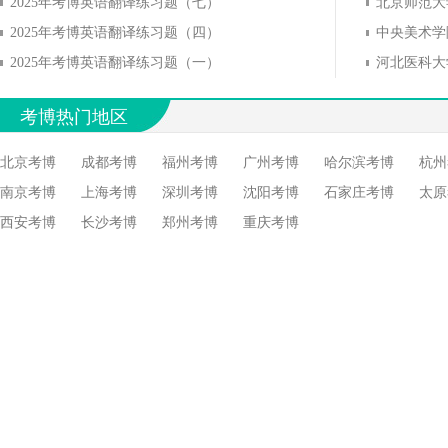
2025年考博英语翻译练习题（七）
2025年考博英语翻译练习题（四）
2025年考博英语翻译练习题（一）
考博热门地区
北京考博
成都考博
福州考博
广州考博
哈尔滨考博
杭州
南京考博
上海考博
深圳考博
沈阳考博
石家庄考博
太原
西安考博
长沙考博
郑州考博
重庆考博