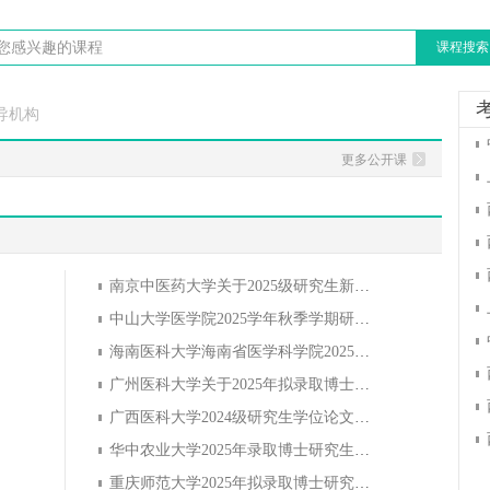
课程搜索
导机构
更多公开课
南京中医药大学关于2025级研究生新生开学报到相关事项的通
中山大学医学院2025学年秋季学期研究生新生报到注册有
海南医科大学海南省医学科学院2025年博士研究生调剂复试工
广州医科大学关于2025年拟录取博士研究生新生档案转接的通
广西医科大学2024级研究生学位论文开题报告工作的通知
华中农业大学2025年录取博士研究生（含直博生）办理相关
重庆师范大学2025年拟录取博士研究生相关事宜的通知