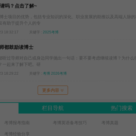
申请吗？点击了解~
在职博士项目的优势，包括专业知识的深化、职业发展的助推以及高端人脉的
仅有助于提升个人的专
23 18:32:17
关键字 :
2025考博
师都鼓励读博士
都听过导师对自己或身边同学抛出一句话：要不要考虑继续读博？为什么
？一起来了解下吧。研
23 18:29:22
关键字 :
考博
2026考博
更多内容
栏目导航
热门搜索
考博报考指南
考博英语备考技巧
考博真题
考博经验分享