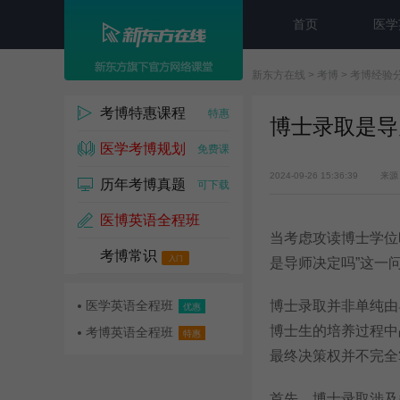
首页
医学
新东方在线
>
考博
>
考博经验
考博特惠课程
特惠
博士录取是导
医学考博规划
免费课
2024-09-26 15:36:39
来源
历年考博真题
可下载
医博英语全程班
当考虑攻读博士学位
考博常识
名师课
入门
是导师决定吗”这一
医学英语全程班
博士录取并非单纯由
优惠
博士生的培养过程中
考博英语全程班
特惠
最终决策权并不完全
首先，博士录取涉及