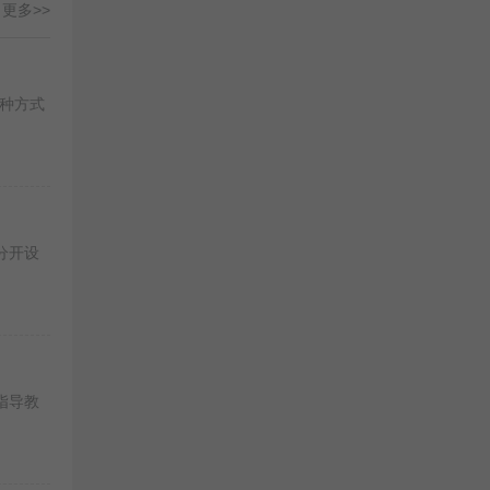
更多>>
种方式
分开设
指导教