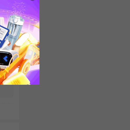
读理
语统