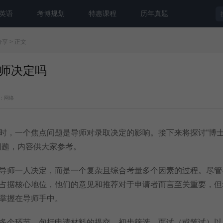
英语
考博规划
特惠课程
历年真题
分享
> 正文
师决定吗
：网络
时，一个焦点问题是导师对录取决定的影响。接下来将探讨“博
问题，内容供大家参考。
导师一人决定，而是一个复杂且综合考量多个因素的过程。尽管
占据核心地位，他们的意见和推荐对于申请者而言至关重要，但
掌握在导师手中。
多个环节，包括申请材料的提交、初步筛选、面试（或笔试）以