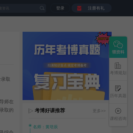
登录
注册有礼
考博规划
士录取
历年真题
导师在
录取的
考博好课推荐
更多>>
课程咨询
名师：黄培辰
及综合