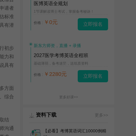
医博英语全规划
申请者
1节课解读博士考试，掌握备考秘诀！
估标准
￥0元
价格 :
立即报名
具有潜
新东方师资，直播 + 录播
行初步
2027医学考博英语全程班
能力和
基础薄弱，备考迷茫，送纸质资料
说具有
￥2280元
价格 :
立即报名
多方面
、综合
更多好课>>
资料下载
更多>>
取结
师沟通
【必看】考博英语词汇10000例精