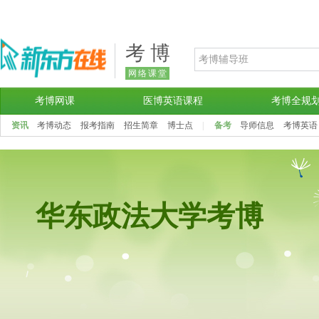
考 博
网络课堂
考博网课
医博英语课程
考博全规
资讯
考博动态
报考指南
招生简章
博士点
|
备考
导师信息
考博英语
华东政法大学考博