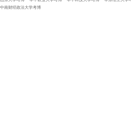
中南财经政法大学考博