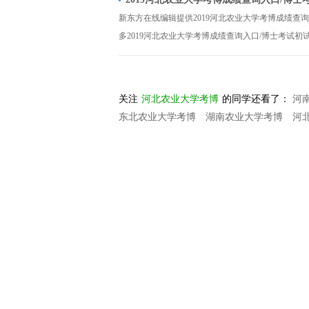
新东方在线编辑提供2019河北农业大学考博成绩查
多2019河北农业大学考博成绩查询入口/博士考试
关注
河北农业大学考博
的同学还看了：
河
东北农业大学考博
湖南农业大学考博
河