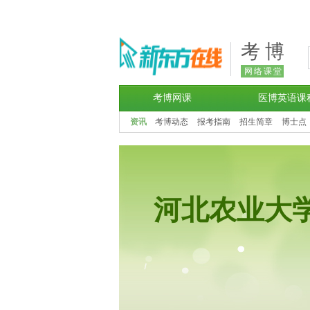
考 博
网络课堂
考博网课
医博英语课
资讯
考博动态
报考指南
招生简章
博士点
河北农业大