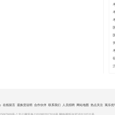
心
在线留言
退换货说明
合作伙伴
联系我们
人员招聘
网站地图
热点关注
寓乐优
5067669号-2
京公网安备11010802017616号
网络视听许可证0110531号