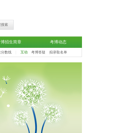
程搜索
考博招生简章
考博动态
取分数线
|
互动
考博答疑
拟录取名单