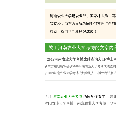
河南农业大学是农业部、国家林业局、国
等院校，新东方在线为同学们整理汇总河
帮助，祝同学们取得好成绩！
关于河南农业大学考博的文章内
2019河南农业大学考博成绩查询入口/博
新东方在线编辑提供2019河南农业大学考博成绩查
多2019河南农业大学考博成绩查询入口/博士考试
关注
河南农业大学考博
的同学还看了：
河
沈阳农业大学考博
南京农业大学考博
华