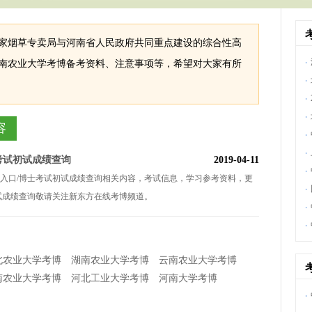
家烟草专卖局与河南省人民政府共同重点建设的综合性高
南农业大学考博备考资料、注意事项等，希望对大家有所
容
士考试初试成绩查询
2019-04-11
询入口/博士考试初试成绩查询相关内容，考试信息，学习参考资料，更
初试成绩查询敬请关注新东方在线考博频道。
北农业大学考博
湖南农业大学考博
云南农业大学考博
南农业大学考博
河北工业大学考博
河南大学考博