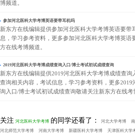
博频道。
参加河北医科大学考博英语要带耳机吗
新东方在线编辑提供参加河北医科大学考博英语要带
息，学习参考资料，更多参加河北医科大学考博英语
方在线考博频道。
2019河北医科大学考博成绩查询入口/博士考试初试成绩查询
新东方在线编辑提供2019河北医科大学考博成绩查询
查询相关内容，考试信息，学习参考资料，更多201
询入口/博士考试初试成绩查询敬请关注新东方在线考
关注
的同学还看了：
河北医科大学考博
河北大学考博
河北师范大学考博
河南大学考博
新疆医科大学考博
天津医科大学