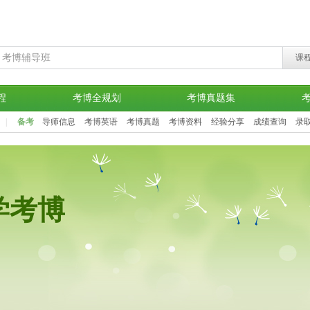
课
程
考博全规划
考博真题集
|
备考
导师信息
考博英语
考博真题
考博资料
经验分享
成绩查询
录
学考博