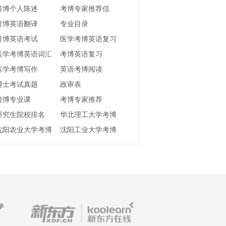
考博个人陈述
考博专家推荐信
考博英语翻译
专业目录
考博英语考试
医学考博英语复习
医学考博英语词汇
考博英语复习
医学考博写作
英语考博阅读
博士考试真题
政审表
考博专业课
考博专家推荐
研究生院校排名
华北理工大学考博
沈阳农业大学考博
沈阳工业大学考博
学