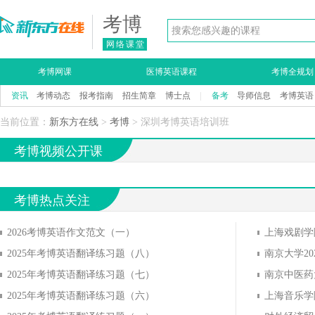
考博
网络课堂
考博网课
医博英语课程
考博全规划
资讯
考博动态
报考指南
招生简章
博士点
|
备考
导师信息
考博英语
当前位置：
新东方在线
>
考博
> 深圳考博英语培训班
考博视频公开课
考博热点关注
2026考博英语作文范文（一）
2025年考博英语翻译练习题（八）
2025年考博英语翻译练习题（七）
2025年考博英语翻译练习题（六）
上海音乐学