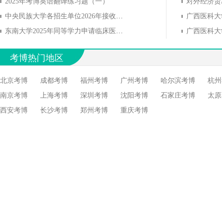
2025年考博英语翻译练习题（一）
中央民族大学各招生单位2026年接收含直博生预报名通知汇总
东南大学2025年同等学力申请临床医学博士专业学位报名
考博热门地区
北京考博
成都考博
福州考博
广州考博
哈尔滨考博
杭州
南京考博
上海考博
深圳考博
沈阳考博
石家庄考博
太原
西安考博
长沙考博
郑州考博
重庆考博