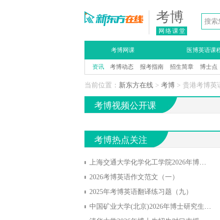
考博
网络课堂
考博网课
医博英语课
资讯
考博动态
报考指南
招生简章
博士点
当前位置：
新东方在线
>
考博
> 贵港考博英
考博视频公开课
考博热点关注
上海交通大学化学化工学院2026年博士致远荣誉计划招生公告
2026考博英语作文范文（一）
2025年考博英语翻译练习题（九）
中国矿业大学(北京)2026年博士研究生导师招生资格名单公示