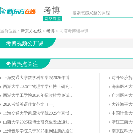
考博
网络课堂
当前位置：
新东方在线
>
考博
> 同济考博辅导班
考博视频公开课
考博热点关注
上海交通大学数学科学学院2026年博士致远荣誉计划招生通告
西湖大学2026年物理学学科博士研究生招生简章
西湖大学工学院2026年招收推荐免试直博生报名通知
2026考博英语作文范文（一）
上海交通大学凯原法学院2025年直博生夏令营活动办法
山西大学2025级博士研究生发放通知书等有关事宜的通知
上海音乐学院关于2025报到注册的通知