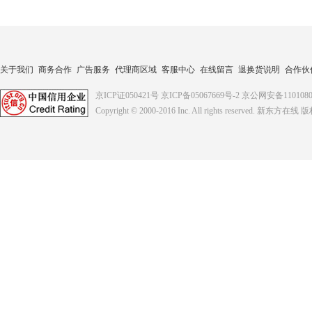
关于我们
商务合作
广告服务
代理商区域
客服中心
在线留言
退换货说明
合作伙
京ICP证050421号
京ICP备05067669号-2
京公网安备1101080
Copyright © 2000-2016
Inc. All rights reserved. 新东方在