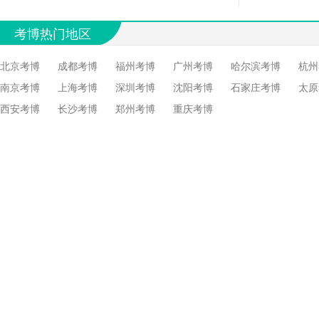
考博热门地区
北京考博
成都考博
福州考博
广州考博
哈尔滨考博
杭州
南京考博
上海考博
深圳考博
沈阳考博
石家庄考博
太原
西安考博
长沙考博
郑州考博
重庆考博