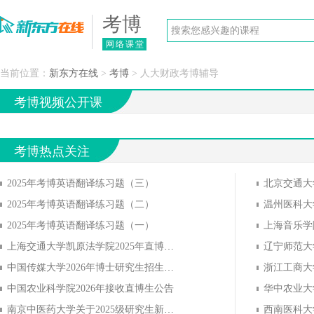
考博
网络课堂
当前位置：
新东方在线
>
考博
> 人大财政考博辅导
考博视频公开课
考博热点关注
2025年考博英语翻译练习题（三）
2025年考博英语翻译练习题（二）
2025年考博英语翻译练习题（一）
上海交通大学凯原法学院2025年直博生夏令营活动办法
中国传媒大学2026年博士研究生招生考试初试科目调整的公告
中国农业科学院2026年接收直博生公告
南京中医药大学关于2025级研究生新生开学报到相关事项的通