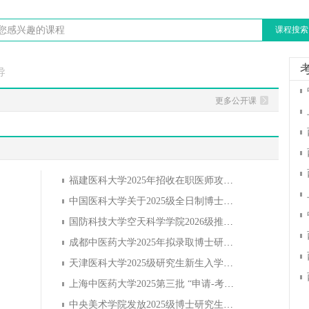
课程搜索
导
更多公开课
福建医科大学2025年招收在职医师攻读临床医学和口腔医学博
中国医科大学关于2025级全日制博士研究生录取相关工作安排
国防科技大学空天科学学院2026级推荐免试地方院校硕士研究
成都中医药大学2025年拟录取博士研究生档案及通讯地址信息
天津医科大学2025级研究生新生入学体检注意事项及时间安排
上海中医药大学2025第三批 “申请-考核”制招生拟录取名单
中央美术学院发放2025级博士研究生《录取通知书》的通知