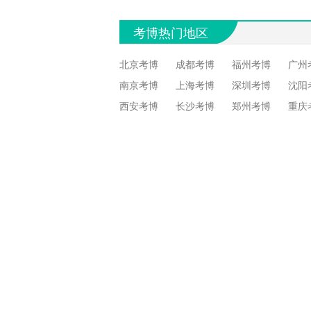
考博热门地区
北京考博
成都考博
福州考博
广州
南京考博
上海考博
深圳考博
沈阳
西安考博
长沙考博
郑州考博
重庆