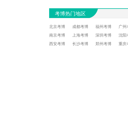
考博热门地区
北京考博
成都考博
福州考博
广州
南京考博
上海考博
深圳考博
沈阳
西安考博
长沙考博
郑州考博
重庆