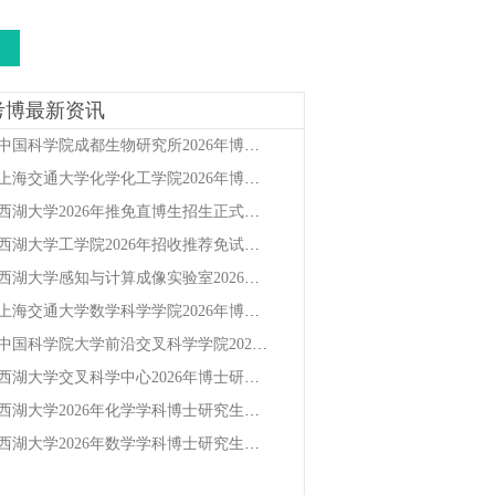
考博最新资讯
中国科学院成都生物研究所2026年博士招生指标计划情况
上海交通大学化学化工学院2026年博士致远荣誉计划招生公告
西湖大学2026年推免直博生招生正式启动
西湖大学工学院2026年招收推荐免试直博生报名通知
西湖大学感知与计算成像实验室2026年推免直博生报名通知
上海交通大学数学科学学院2026年博士致远荣誉计划招生通告
中国科学院大学前沿交叉科学学院2025年直博生推荐面试
西湖大学交叉科学中心2026年博士研究生招生简章
西湖大学2026年化学学科博士研究生招生简章
西湖大学2026年数学学科博士研究生招生简章