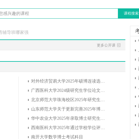
课程搜索
语辅导班哪家强
更多公开课
对外经济贸易大学2025年硕博连读选拔考试拟录取结果公示
广西医科大学2024级研究生学位论文开题报告工作的通知
北京师范大学珠海校区2025年研究生新生入学须知
山东师范大学关于更新完善2025年博士研究生录取通知书邮寄
华中农业大学2025年录取博士研究生（含直博生）办理相关
西南医科大学2025年通过学校学位评定委员会审定拟增列博导
南开大学数学博士考试科目