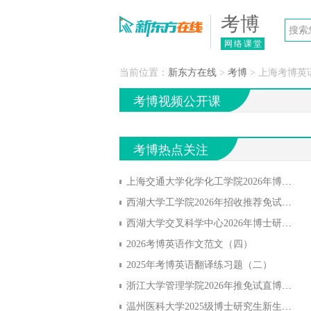
考博
网络课堂
当前位置：
新东方在线
>
考博
> 上海考博英
考博视频公开课
考博热点关注
上海交通大学化学化工学院2026年博士致远荣誉计划招生公告
西湖大学工学院2026年招收推荐免试直博生报名通知
西湖大学交叉科学中心2026年博士研究生招生简章
2026考博英语作文范文（四）
2025年考博英语翻译练习题（二）
浙江大学管理学院2026年推免试直博生（含外校和本校）通知
温州医科大学2025级博士研究生新生入学须知