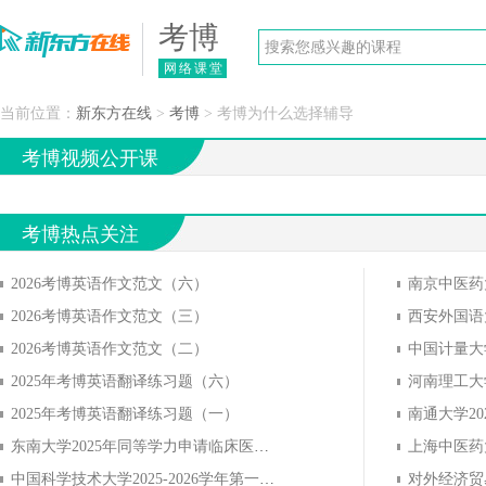
考博
网络课堂
当前位置：
新东方在线
>
考博
> 考博为什么选择辅导
考博视频公开课
考博热点关注
2026考博英语作文范文（六）
2026考博英语作文范文（三）
2026考博英语作文范文（二）
2025年考博英语翻译练习题（六）
2025年考博英语翻译练习题（一）
东南大学2025年同等学力申请临床医学博士专业学位报名
中国科学技术大学2025-2026学年第一学期研究生学期注册工作