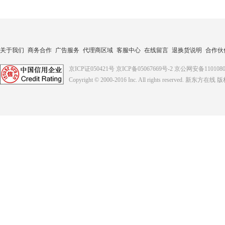
关于我们
商务合作
广告服务
代理商区域
客服中心
在线留言
退换货说明
合作伙
京ICP证050421号
京ICP备05067669号-2
京公网安备1101080
Copyright © 2000-2016
Inc. All rights reserved. 新东方在