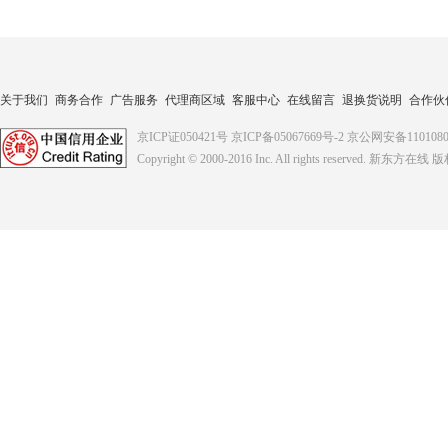
关于我们
商务合作
广告服务
代理商区域
客服中心
在线留言
退换货说明
合作伙
京ICP证050421号
京ICP备05067669号-2
京公网安备1101080
Copyright © 2000-2016
Inc. All rights reserved. 新东方在