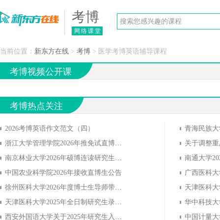
考博
网络课堂
当前位置：
新东方在线
>
考博
> 医学考博英语辅导课程
考博视频公开课
考博热点关注
2026考博英语作文范文（四）
浙江大学管理学院2026年推免试直博生（含外校和本校）通知
南京林业大学2026年硕博连读研究生（第一批）选拔工作通知
中国农业科学院2026年接收直博生公告
徐州医科大学2026年度博士生导师带教资格审核工作
天津医科大学2025年全日制研究生录取通知书发放通知
西安外国语大学关于2025年研究生入学相关事宜的通知