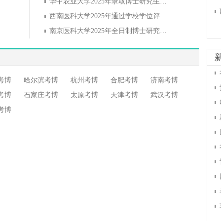
华中农业大学2025年录取博士研究生（含直博生）办理相关
西南医科大学2025年通过学校学位评定委员会审定拟增列博导
南京医科大学2025年全日制博士研究生招生补充第三批次报考
考博
哈尔滨考博
杭州考博
合肥考博
济南考博
考博
石家庄考博
太原考博
天津考博
武汉考博
考博