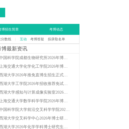
考博招生简章
考博动态
取分数线
|
互动
考博答疑
拟录取名单
考博最新资讯
中国科学院成都生物研究所2026年博士招生指标计划情况
上海交通大学化学化工学院2026年博士致远荣誉计划招生公告
西湖大学2026年推免直博生招生正式启动
西湖大学工学院2026年招收推荐免试直博生报名通知
西湖大学感知与计算成像实验室2026年推免直博生报名通知
上海交通大学数学科学学院2026年博士致远荣誉计划招生通告
中国科学院大学前沿交叉科学学院2025年直博生推荐面试
西湖大学交叉科学中心2026年博士研究生招生简章
西湖大学2026年化学学科博士研究生招生简章