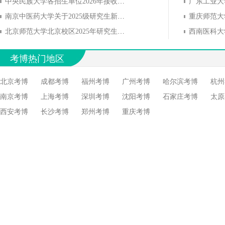
中央民族大学各招生单位2026年接收含直博生预报名通知汇总
南京中医药大学关于2025级研究生新生开学报到相关事项的通
北京师范大学北京校区2025年研究生新生入学须知
考博热门地区
北京考博
成都考博
福州考博
广州考博
哈尔滨考博
杭州
南京考博
上海考博
深圳考博
沈阳考博
石家庄考博
太原
西安考博
长沙考博
郑州考博
重庆考博