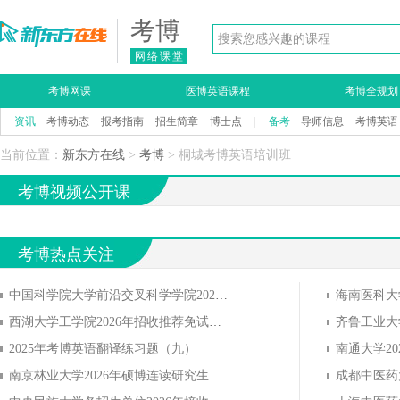
考博
网络课堂
考博网课
医博英语课程
考博全规划
资讯
考博动态
报考指南
招生简章
博士点
|
备考
导师信息
考博英语
当前位置：
新东方在线
>
考博
> 桐城考博英语培训班
考博视频公开课
考博热点关注
中国科学院大学前沿交叉科学学院2025年直博生推荐面试
西湖大学工学院2026年招收推荐免试直博生报名通知
2025年考博英语翻译练习题（九）
南京林业大学2026年硕博连读研究生（第一批）选拔工作通知