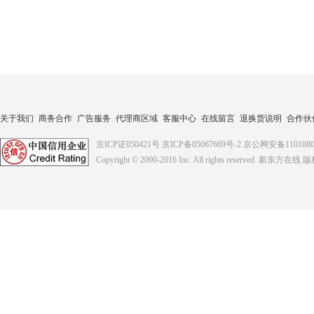
关于我们
商务合作
广告服务
代理商区域
客服中心
在线留言
退换货说明
合作伙
京ICP证050421号
京ICP备05067669号-2
京公网安备1101080
Copyright © 2000-2016
Inc. All rights reserved. 新东方在