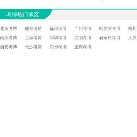
考博热门地区
北京考博
成都考博
福州考博
广州考博
哈尔滨考博
杭州
南京考博
上海考博
深圳考博
沈阳考博
石家庄考博
太原
西安考博
长沙考博
郑州考博
重庆考博