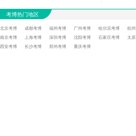
考博热门地区
北京考博
成都考博
福州考博
广州考博
哈尔滨考博
杭州
南京考博
上海考博
深圳考博
沈阳考博
石家庄考博
太原
西安考博
长沙考博
郑州考博
重庆考博