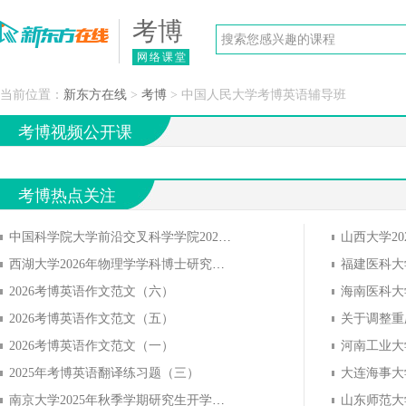
考博
网络课堂
当前位置：
新东方在线
>
考博
> 中国人民大学考博英语辅导班
考博视频公开课
考博热点关注
中国科学院大学前沿交叉科学学院2025年直博生推荐面试
西湖大学2026年物理学学科博士研究生招生简章
2026考博英语作文范文（六）
2026考博英语作文范文（五）
2026考博英语作文范文（一）
2025年考博英语翻译练习题（三）
南京大学2025年秋季学期研究生开学注册工作的通知