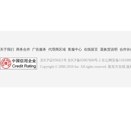
关于我们
商务合作
广告服务
代理商区域
客服中心
在线留言
退换货说明
合作伙
京ICP证050421号
京ICP备05067669号-2
京公网安备1101080
Copyright © 2000-2016
Inc. All rights reserved. 新东方在