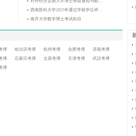
对外经济贸易大学博士录取通知书邮递和自取的通知
西南医科大学2025年通过学校学位评定委员会审定拟增列博导
南开大学数学博士考试科目
考博
哈尔滨考博
杭州考博
合肥考博
济南考博
考博
石家庄考博
太原考博
天津考博
武汉考博
考博