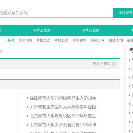
课程搜索
程
考博全规划
考博真题集
|
备考
导师信息
考博英语
考博真题
考博资料
经验分享
成绩查询
录
博
更多公开课
福建师范大学2025级研究生入学须知
关于调整重庆医科大学药学学科全国硕士研究生招生考试初
北京师范大学珠海校区2025年研究生新生入学须知
山东师范大学关于更新完善2025年博士研究生录取通知书邮寄