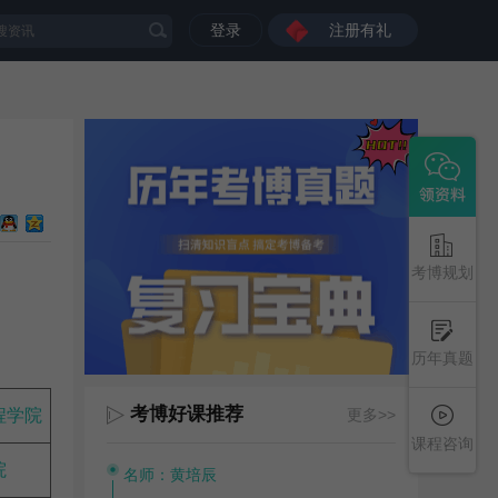
登录
注册有礼
考博规划
历年真题
考博好课推荐
程学院
更多>>
课程咨询
院
名师：黄培辰