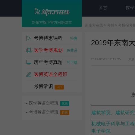
首页
医学
新东方在线
>
考博
>
考博报考
考博特惠课程
特惠
2019年东南
医学考博规划
免费课
2019-02-13 12:12:25
来源
历年考博真题
可下载
医博英语全程班
考博常识
名师课
入门
医学英语全程班
优惠
考博英语全程班
建筑学院、建筑研究
特惠
机械电子科学与工程
电子学院