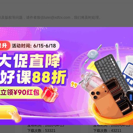
版权等问题，请作者致信lulei@xdfzx.com，我们将及时处理。
关注新东方在线服务号
回复【考博真题】领取备考必看真
英语词
医学考博英语作文核
医学考博英语阅
解
心基础词汇整理
解练习资料
发布时间：2020-04-15
发布时间：2020-04-15
下载次数：53321
下载次数：43211