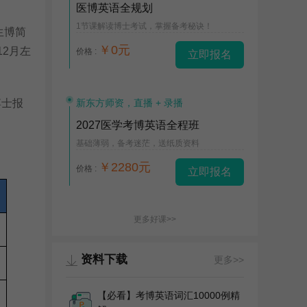
医博英语全规划
1节课解读博士考试，掌握备考秘诀！
生博简
￥0元
12月左
价格 :
立即报名
博士报
新东方师资，直播 + 录播
2027医学考博英语全程班
基础薄弱，备考迷茫，送纸质资料
￥2280元
价格 :
立即报名
更多好课>>
资料下载
更多>>
【必看】考博英语词汇10000例精