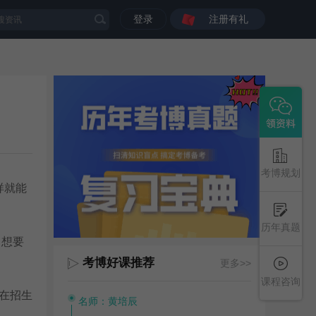
登录
注册有礼
考博规划
样就能
历年真题
。想要
考博好课推荐
更多>>
课程咨询
在招生
名师：黄培辰