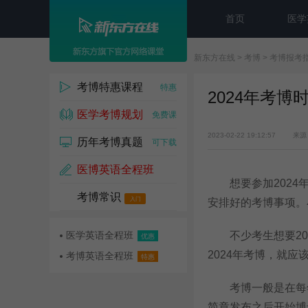
首页
医学
新东方在线
>
考博
>
考博报考
考博特惠课程
特惠
2024年考博
医学考博规划
免费课
2023-02-22 19:12:57
来源
历年考博真题
可下载
医博英语全程班
想要参加2024
考博常识
名师课
入门
安排好的考博事项。
医学英语全程班
不少考生想要20
优惠
2024年考博，就
考博英语全程班
特惠
考博一般是在每年的
简章发布之后开始博