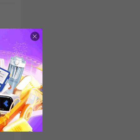
题集
读理