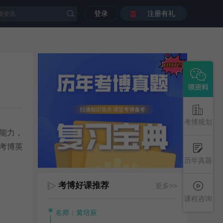
登录
注册有礼
考博规划
能力，
考博英
历年真题
考博好课推荐
更多>>
课程咨询
名师：黄培辰