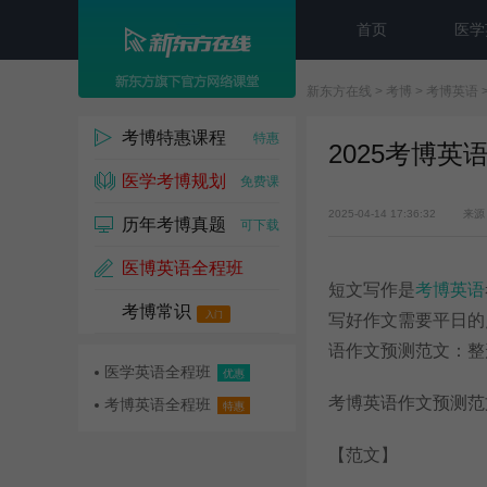
首页
医学
新东方在线
>
考博
>
考博英语
考博特惠课程
特惠
2025考博
医学考博规划
免费课
2025-04-14 17:36:32
来源
历年考博真题
可下载
医博英语全程班
短文写作是
考博英语
考博常识
名师课
入门
写好作文需要平日的
语作文预测范文：整
医学英语全程班
优惠
考博英语作文预测范
考博英语全程班
特惠
【范文】