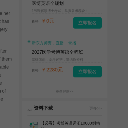
医博英语全规划
1节课解读博士考试，掌握备考秘诀！
ve her
￥0元
t has
价格 :
立即报名
gery
新东方师资，直播 + 录播
fter
2027医学考博英语全程班
f them
基础薄弱，备考迷茫，送纸质资料
nable
￥2280元
价格 :
立即报名
e
de
 of
更多好课>>
se
资料下载
更多>>
【必看】考博英语词汇10000例精