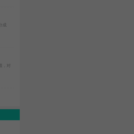
分成
绩，对