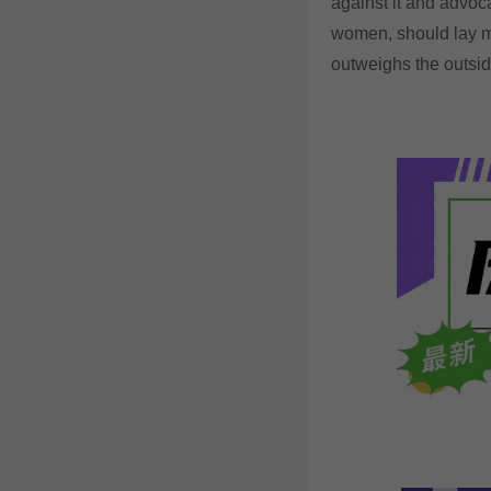
against it and advoc
women, should lay mor
outweighs the outsid