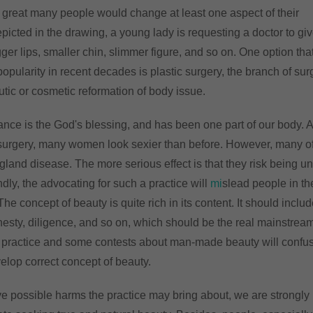
 a great many people would change at least one aspect of their
picted in the drawing, a young lady is requesting a doctor to gi
gger lips, smaller chin, slimmer figure, and so on. One option tha
pularity in recent decades is plastic surgery, the branch of sur
utic or cosmetic reformation of body issue.
ance is the God's blessing, and has been one part of our body. A
surgery, many women look sexier than before. However, many o
and disease. The more serious effect is that they risk being u
dly, the advocating for such a practice will
mi
slead people in th
he concept of beauty is quite rich in its content. It should inclu
nesty, diligence, and so on, which should be the real mainstream
The practice and some contests about man-made beauty will confu
elop correct concept of beauty.
 possible harms the practice may bring about, we are strongly