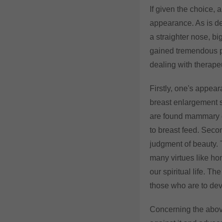
If given the choice,
appearance. As is de
a straighter nose, bi
gained tremendous po
dealing with therape
Firstly, one's appear
breast enlargement 
are found mammary gl
to breast feed. Secon
judgment of beauty. T
many virtues like ho
our spiritual life. 
those who are to dev
Concerning the above