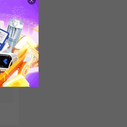
读理
语统