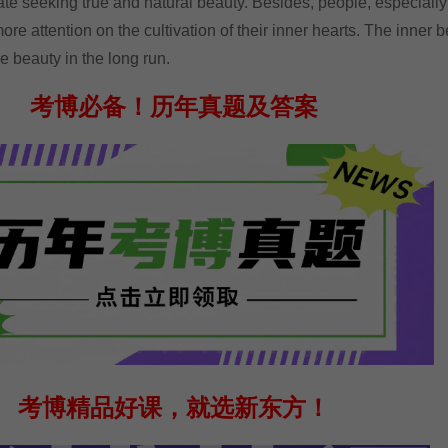
ate seeking true and natural beauty. Besides, people, especially
e attention on the cultivation of their inner hearts. The inner 
e beauty in the long run.
考博必备！
历年真题及答案
考博精品好课，就选新东方！